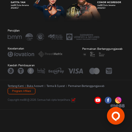
Pensijilan
Keselamatan
Permainan Bertanggungjawab
Kaedah Pembayaran
Tentang Kami
Buka Account
Terma & Syarat
Permainan Bertanggungjawab
Program Afiliasi
Copyright me88 @ 2026. Semua hak cipta terpelihara.