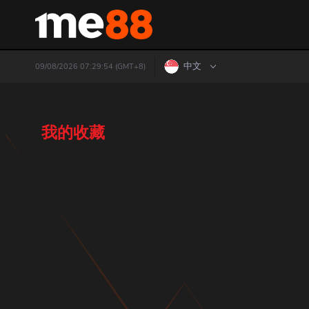
中文
09/08/2026 07:29:54
(
GMT+8
)
我的收藏
9
1
3
6
8